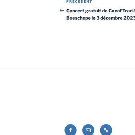
Article
PRÉCÉDENT
de
précédent
Concert gratuit de Caval’Trad 
Boeschepe le 3 décembre 202
l’article
Facebook
E-
Politique