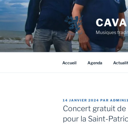
Aller
au
contenu
CAVA
principal
Musiques tradit
Accueil
Agenda
Actuali
PUBLIÉ
14 JANVIER 2024
PAR
ADMIN1
LE
Concert gratuit de
pour la Saint-Patr