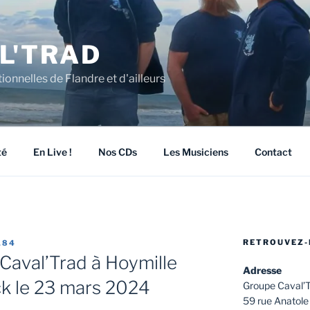
L'TRAD
ionnelles de Flandre et d'ailleurs
té
En Live !
Nos CDs
Les Musiciens
Contact
RETROUVEZ-
184
 Caval’Trad à Hoymille
Adresse
ick le 23 mars 2024
Groupe Caval’
59 rue Anatole