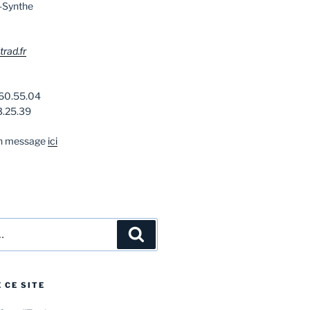
-Synthe
rad.fr
.60.55.04
3.25.39
un message
ici
Recherche
 CE SITE