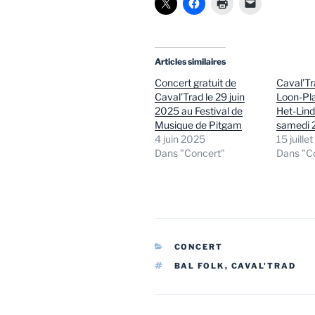
Articles similaires
Concert gratuit de
Caval’Tr
Caval’Trad le 29 juin
Loon-Pla
2025 au Festival de
Het-Lin
Musique de Pitgam
samedi 2
4 juin 2025
15 juille
Dans "Concert"
Dans "C
CATÉGORIES
CONCERT
ÉTIQUETTES
BAL FOLK
,
CAVAL'TRAD