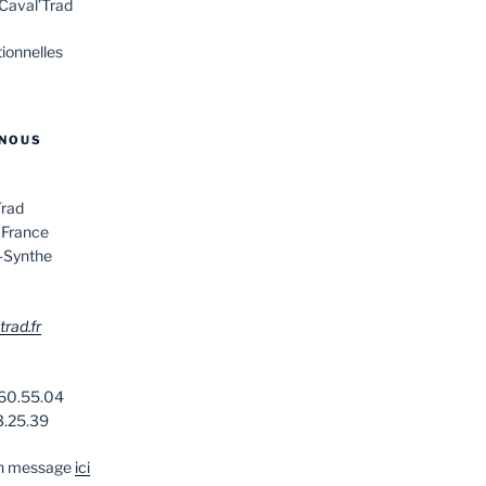
 Caval’Trad
ionnelles
NOUS
Trad
 France
-Synthe
rad.fr
.60.55.04
3.25.39
un message
ici