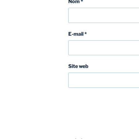
Nom
*
E-mail
*
Site web
Navigation