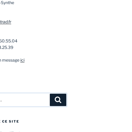
-Synthe
rad.fr
.60.55.04
3.25.39
un message
ici
Recherche
 CE SITE