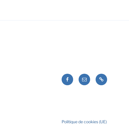
Facebook
E-
Politique
Caval’Trad
mail
de
cookies
(UE)
Politique de cookies (UE)