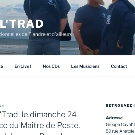
L'TRAD
ionnelles de Flandre et d'ailleurs
té
En Live !
Nos CDs
Les Musiciens
Contact
RETROUVEZ-
84
l’Trad le dimanche 24
Adresse
ce du Maitre de Poste,
Groupe Caval’
59 rue Anatole