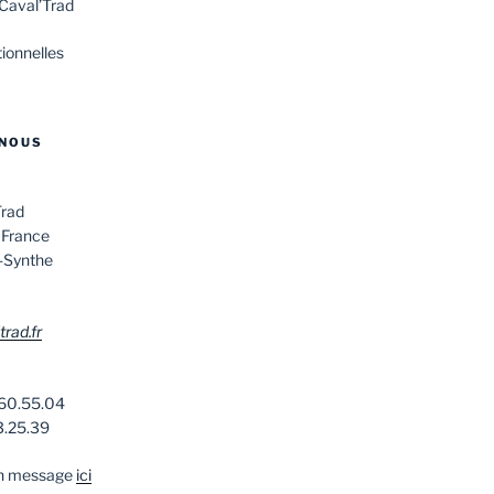
 Caval’Trad
ionnelles
NOUS
Trad
 France
-Synthe
rad.fr
.60.55.04
3.25.39
un message
ici