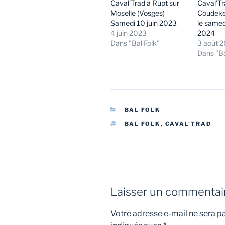
Caval’Trad à Rupt sur
Caval’Tr
Moselle (Vosges)
Coudeke
Samedi 10 juin 2023
le same
4 juin 2023
2024
Dans "Bal Folk"
3 août 
Dans "Ba
CATÉGORIES
BAL FOLK
ÉTIQUETTES
BAL FOLK
,
CAVAL'TRAD
Laisser un commentai
Votre adresse e-mail ne sera pa