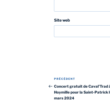
Site web
Navigation
Article
PRÉCÉDENT
de
précédent
Concert gratuit de Caval’Trad 
Hoymille pour la Saint-Patrick 
l’article
mars 2024