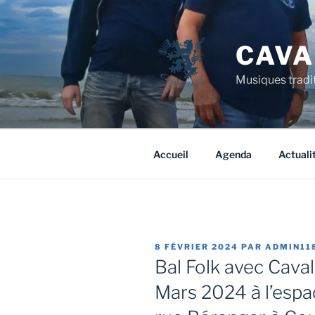
Aller
au
contenu
CAVA
principal
Musiques tradit
Accueil
Agenda
Actuali
PUBLIÉ
8 FÉVRIER 2024
PAR
ADMIN11
LE
Bal Folk avec Cava
Mars 2024 à l’espa