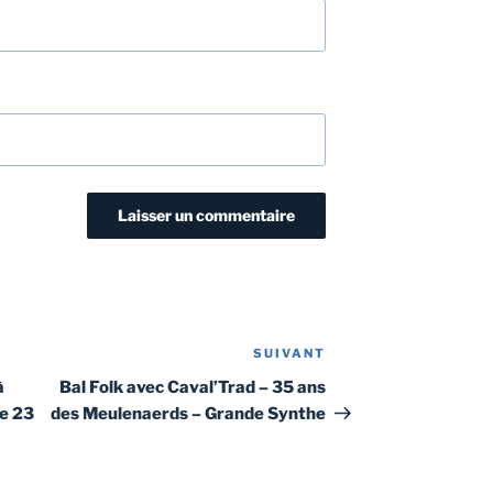
SUIVANT
Article
suivant
à
Bal Folk avec Caval’Trad – 35 ans
le 23
des Meulenaerds – Grande Synthe