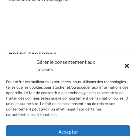
NOTRE FACEBOOK
Gérer le consentement aux
cookies
Pour offrir les meilleures expériences, nous utilisons des technologies
telles que les cookies pour stocker et/ou accéder aux informations des
appareils. Le fait de consentir à ces technologies nous permettra de
Facebook
E-
Politique
traiter des données telles que le comportement de navigation ou les ID
Caval’Trad
mail
de
uniques sur ce site. Le fait de ne pas consentir ou de retirer son
consentement peut avoir un effet négatif sur certaines
cookies
caractéristiques et fonctions.
Confidentialité et cookies : ce site utilise des cookies. En
(UE)
continuant à utiliser ce site Web, vous acceptez leur utilisation.
Accepter
Pour en savoir plus, notamment sur la façon de contrôler les