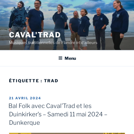
Aller
au
contenu
principal
CAVAL'TRAD
Musiques traditionnelles de Flandre et d'ailleurs
Menu
ÉTIQUETTE :
TRAD
PUBLIÉ
21 AVRIL 2024
LE
Bal Folk avec Caval’Trad et les
Duinkirker’s – Samedi 11 mai 2024 –
Dunkerque