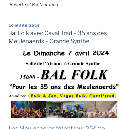
Buvette et Restauration
PUBLIÉ
20 MARS 2024
LE
Bal Folk avec Caval’Trad – 35 ans des
Meulenaerds – Grande Synthe
Les Meulenaerds fêtent leur 35ème