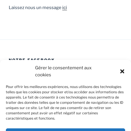
Laissez nous un message
ici
NOTRE FACEBOOK
Gérer le consentement aux
cookies
Pour offrir les meilleures expériences, nous utilisons des technologies
telles que les cookies pour stocker et/ou accéder aux informations des
appareils. Le fait de consentir à ces technologies nous permettra de
Facebook
E-
Politique
traiter des données telles que le comportement de navigation ou les ID
Caval’Trad
mail
de
uniques sur ce site. Le fait de ne pas consentir ou de retirer son
consentement peut avoir un effet négatif sur certaines
cookies
caractéristiques et fonctions.
Confidentialité et cookies : ce site utilise des cookies. En
(UE)
continuant à utiliser ce site Web, vous acceptez leur utilisation.