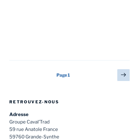
Pagination
Page
Page
1
suiv
des
publications
RETROUVEZ-NOUS
Adresse
Groupe Caval’Trad
59 rue Anatole France
59760 Grande-Synthe