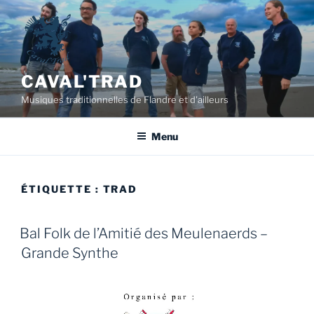
Aller
au
contenu
principal
CAVAL'TRAD
Musiques traditionnelles de Flandre et d'ailleurs
Menu
ÉTIQUETTE :
TRAD
Bal Folk de l’Amitié des Meulenaerds –
Grande Synthe