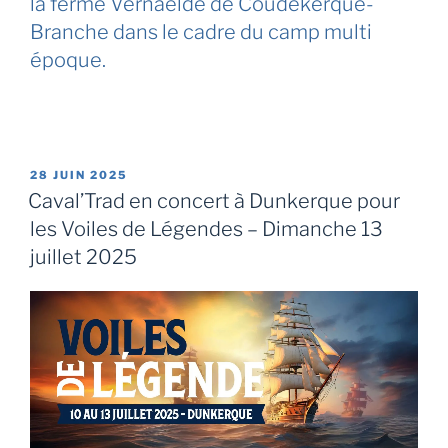
la ferme Vernaelde de Coudekerque-
Branche dans le cadre du camp multi
époque.
PUBLIÉ
28 JUIN 2025
LE
Caval’Trad en concert à Dunkerque pour
les Voiles de Légendes – Dimanche 13
juillet 2025