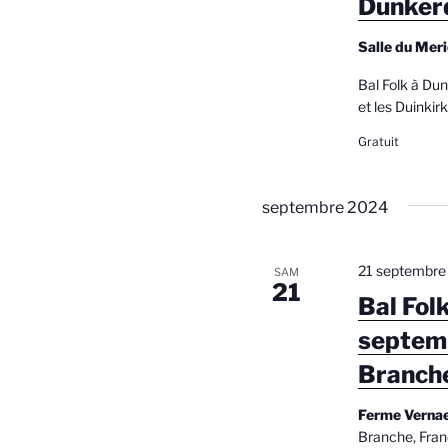
Dunker
d
n
t
e
Salle du Mer
s
v
p
Bal Folk à Du
a
et les Duinkirk
u
r
Gratuit
e
m
o
s
t
septembre 2024
É
-
c
v
l
21 septembre
SAM
21
è
é
Bal Fol
.
n
septem
e
Branch
m
Ferme Verna
e
Branche, Fra