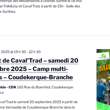
rintemps des Meulenaerds à Grande-Synthe le 18 mai
 Folk&Joy et Caval'Trad, à partir de 15h - Salle des
x-Synthes.
 2025 @ 19 h 30
-
22 h 30
 de Caval’Trad – samedi 20
bre 2025 – Camp multi-
s – Coudekerque-Branche
elde - CDK
165 Rue du Boernhol, Coudekerque-
nce
val'Trad le samedi 20 septembre 2025 à partir de
erme Vernaelde de Coudekerque-Branche dans le