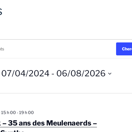
s
Cher
07/04/2024
 - 
06/08/2026
S
é
l
e
c
@ 15 h 00
-
19 h 00
t
k – 35 ans des Meulenaerds –
i
o