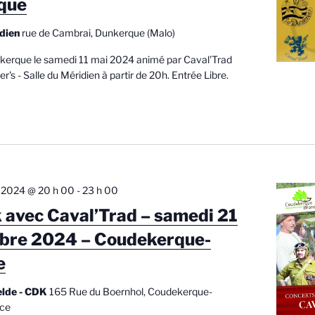
que
idien
rue de Cambrai, Dunkerque (Malo)
nkerque le samedi 11 mai 2024 animé par Caval'Trad
er's - Salle du Méridien à partir de 20h. Entrée Libre.
 2024 @ 20 h 00
-
23 h 00
k avec Caval’Trad – samedi 21
bre 2024 – Coudekerque-
e
elde - CDK
165 Rue du Boernhol, Coudekerque-
nce