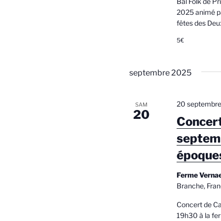
Bal Folk de P
2025 animé par
fêtes des Deu
5€
septembre 2025
20 septembre
SAM
20
Concert
septem
époque
Ferme Verna
Branche, Fra
Concert de Ca
19h30 à la f