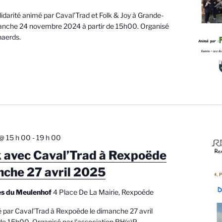
lidarité animé par Caval'Trad et Folk & Joy à Grande-
anche 24 novembre 2024 à partir de 15h00. Organisé
naerds.
 @ 15 h 00
-
19 h 00
k avec Caval’Trad à Rexpoëde
nche 27 avril 2025
tes du Meulenhof
4 Place De La Mairie, Rexpoëde
é par Caval'Trad à Rexpoëde le dimanche 27 avril
de 15h00. Organisé par l'association RH(s)P.