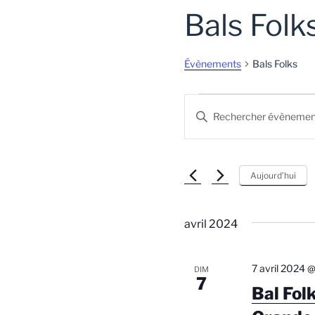
Bals Folk
Évènements
Bals Folks
Évènements
R
S
e
a
i
c
s
Aujourd’hui
h
i
r
e
m
avril 2024
r
o
t
c
-
7 avril 2024 
DIM
h
c
7
Bal Fol
l
e
é