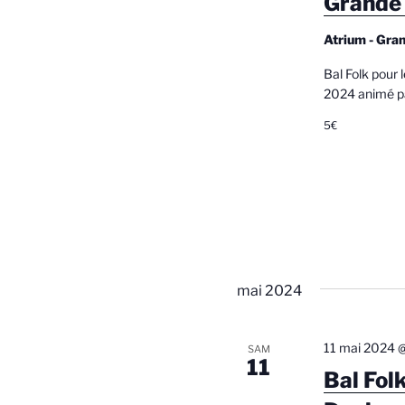
Grande
e
.
Atrium - Gra
R
t
e
Bal Folk pour
n
c
2024 animé pa
h
a
5€
e
v
r
c
i
h
g
e
r
a
É
t
v
mai 2024
è
i
n
o
e
11 mai 2024 
SAM
11
m
Bal Folk
n
e