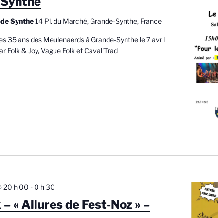
 Synthe
n
nde Synthe
14 Pl. du Marché, Grande-Synthe, France
n
e
 les 35 ans des Meulenaerds à Grande-Synthe le 7 avril
z
r Folk & Joy, Vague Folk et Caval'Trad
u
n
e
d
a
t
e
.
@ 20 h 00
-
0 h 30
 – « Allures de Fest-Noz » –