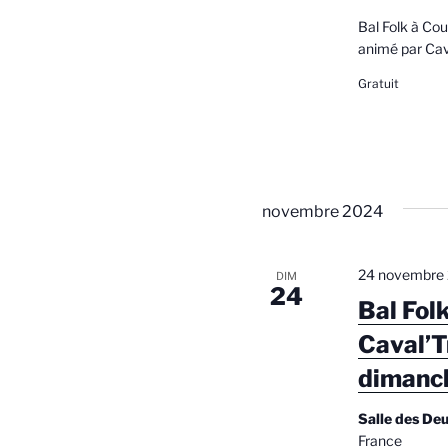
n
Bal Folk à C
animé par Cava
t
Gratuit
s
novembre 2024
24 novembre 
DIM
24
Bal Fol
Caval’T
dimanc
Salle des De
France