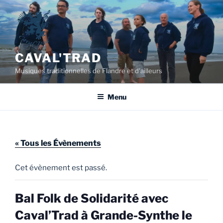
Aller
au
contenu
principal
CAVAL'TRAD
Musiques traditionnelles de Flandre et d'ailleurs
Menu
« Tous les Évènements
Cet évènement est passé.
Bal Folk de Solidarité avec
Caval’Trad à Grande-Synthe le