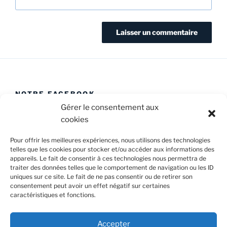
NOTRE FACEBOOK
Gérer le consentement aux
cookies
Pour offrir les meilleures expériences, nous utilisons des technologies
telles que les cookies pour stocker et/ou accéder aux informations des
appareils. Le fait de consentir à ces technologies nous permettra de
Facebook
E-
Politique
traiter des données telles que le comportement de navigation ou les ID
Caval’Trad
mail
de
uniques sur ce site. Le fait de ne pas consentir ou de retirer son
consentement peut avoir un effet négatif sur certaines
cookies
caractéristiques et fonctions.
Confidentialité et cookies : ce site utilise des cookies. En
(UE)
continuant à utiliser ce site Web, vous acceptez leur utilisation.
Accepter
Pour en savoir plus, notamment sur la façon de contrôler les