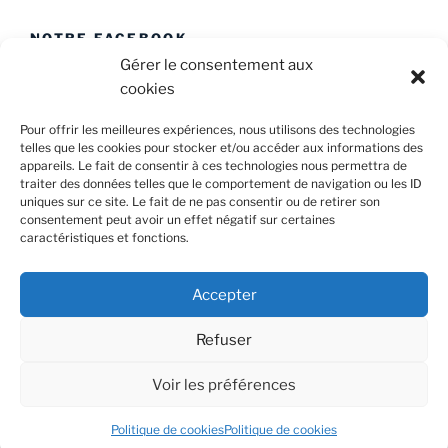
NOTRE FACEBOOK
Gérer le consentement aux
cookies
Pour offrir les meilleures expériences, nous utilisons des technologies
telles que les cookies pour stocker et/ou accéder aux informations des
appareils. Le fait de consentir à ces technologies nous permettra de
Facebook
E-
Politique
traiter des données telles que le comportement de navigation ou les ID
Caval’Trad
mail
de
uniques sur ce site. Le fait de ne pas consentir ou de retirer son
consentement peut avoir un effet négatif sur certaines
cookies
caractéristiques et fonctions.
Confidentialité et cookies : ce site utilise des cookies. En
(UE)
continuant à utiliser ce site Web, vous acceptez leur utilisation.
Accepter
Pour en savoir plus, notamment sur la façon de contrôler les
cookies, consultez :
Politique relative aux cookies
Refuser
Voir les préférences
Politique de cookies (UE)
Politique de cookies
Politique de cookies