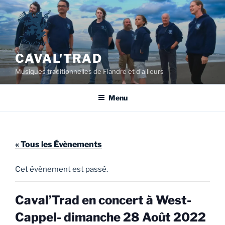
Aller
au
contenu
principal
CAVAL'TRAD
Musiques traditionnelles de Flandre et d'ailleurs
Menu
« Tous les Évènements
Cet évènement est passé.
Caval’Trad en concert à West-
Cappel- dimanche 28 Août 2022