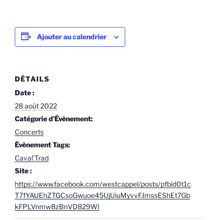
Ajouter au calendrier
DÉTAILS
Date :
28 août 2022
Catégorie d’Évènement:
Concerts
Évènement Tags:
Caval'Trad
Site :
https://www.facebook.com/westcappel/posts/pfbid0t1c
T7fYAUEhZTGCsoGwuoe45UjUiuMyvvFJmssEShEt7Gb
kFPLVnmw8zBnVD829Wl