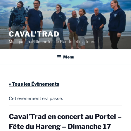
Aller
au
contenu
principal
CAVAL'TRAD
Musiques traditionnelles de Flandre et d'ailleurs
Menu
« Tous les Évènements
Cet évènement est passé.
Caval’Trad en concert au Portel –
Fête du Hareng – Dimanche 17