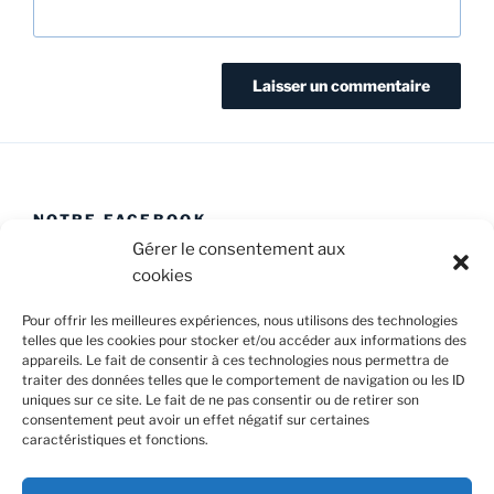
NOTRE FACEBOOK
Gérer le consentement aux
cookies
Pour offrir les meilleures expériences, nous utilisons des technologies
telles que les cookies pour stocker et/ou accéder aux informations des
appareils. Le fait de consentir à ces technologies nous permettra de
Facebook
E-
Politique
traiter des données telles que le comportement de navigation ou les ID
Caval’Trad
mail
de
uniques sur ce site. Le fait de ne pas consentir ou de retirer son
consentement peut avoir un effet négatif sur certaines
cookies
caractéristiques et fonctions.
Confidentialité et cookies : ce site utilise des cookies. En
(UE)
continuant à utiliser ce site Web, vous acceptez leur utilisation.