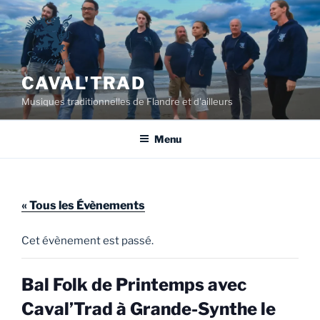
Aller
au
contenu
principal
CAVAL'TRAD
Musiques traditionnelles de Flandre et d'ailleurs
Menu
« Tous les Évènements
Cet évènement est passé.
Bal Folk de Printemps avec
Caval’Trad à Grande-Synthe le