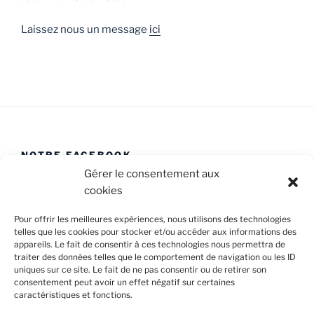
Laissez nous un message
ici
NOTRE FACEBOOK
Gérer le consentement aux
cookies
Pour offrir les meilleures expériences, nous utilisons des technologies
telles que les cookies pour stocker et/ou accéder aux informations des
appareils. Le fait de consentir à ces technologies nous permettra de
Facebook
E-
Politique
traiter des données telles que le comportement de navigation ou les ID
Caval’Trad
mail
de
uniques sur ce site. Le fait de ne pas consentir ou de retirer son
consentement peut avoir un effet négatif sur certaines
cookies
caractéristiques et fonctions.
Confidentialité et cookies : ce site utilise des cookies. En
(UE)
continuant à utiliser ce site Web, vous acceptez leur utilisation.