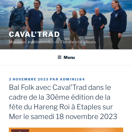
Aller
au
contenu
principal
CAVAL'TRAD
Musiques traditionnelles de Flandre et d'ailleurs
Menu
PUBLIÉ
3 NOVEMBRE 2023
PAR
ADMIN1184
LE
Bal Folk avec Caval’Trad dans le
cadre de la 30ème édition de la
fête du Hareng Roi à Etaples sur
Mer le samedi 18 novembre 2023