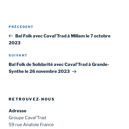
Navigation
Article
PRÉCÉDENT
de
précédent
Bal Folk avec Caval’Trad à Millam le 7 octobre
l’article
2023
Article
SUIVANT
suivant
Bal Folk de Solidarité avec Caval’Trad à Grande-
Synthe le 26 novembre 2023
RETROUVEZ-NOUS
Adresse
Groupe Caval’Trad
59 rue Anatole France