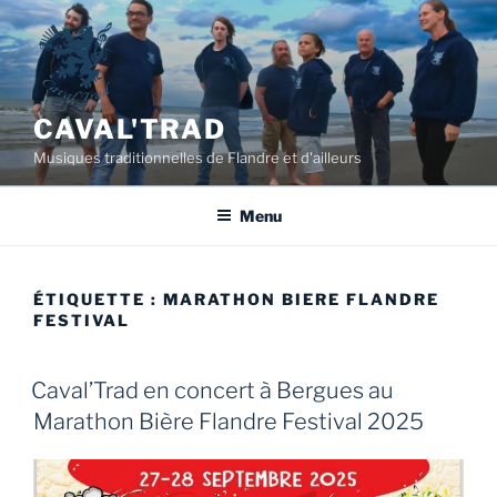
Aller
au
contenu
principal
CAVAL'TRAD
Musiques traditionnelles de Flandre et d'ailleurs
Menu
ÉTIQUETTE :
MARATHON BIERE FLANDRE
FESTIVAL
Caval’Trad en concert à Bergues au
Marathon Bière Flandre Festival 2025