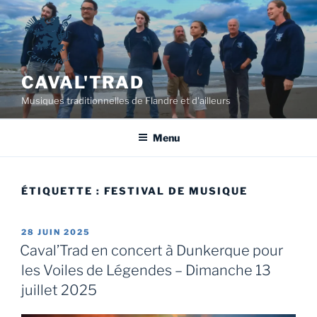
Aller
au
contenu
principal
CAVAL'TRAD
Musiques traditionnelles de Flandre et d'ailleurs
Menu
ÉTIQUETTE :
FESTIVAL DE MUSIQUE
PUBLIÉ
28 JUIN 2025
LE
Caval’Trad en concert à Dunkerque pour
les Voiles de Légendes – Dimanche 13
juillet 2025