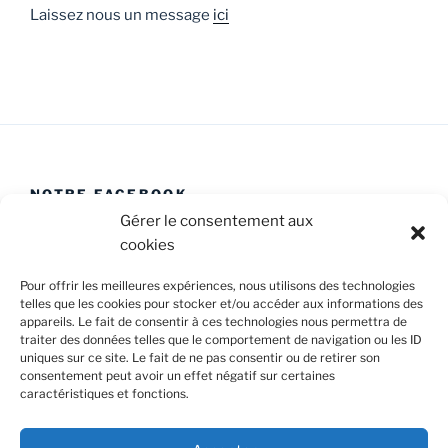
Laissez nous un message
ici
NOTRE FACEBOOK
Gérer le consentement aux
cookies
Pour offrir les meilleures expériences, nous utilisons des technologies
telles que les cookies pour stocker et/ou accéder aux informations des
appareils. Le fait de consentir à ces technologies nous permettra de
Facebook
E-
Politique
traiter des données telles que le comportement de navigation ou les ID
Caval’Trad
mail
de
uniques sur ce site. Le fait de ne pas consentir ou de retirer son
consentement peut avoir un effet négatif sur certaines
cookies
caractéristiques et fonctions.
Confidentialité et cookies : ce site utilise des cookies. En
(UE)
continuant à utiliser ce site Web, vous acceptez leur utilisation.