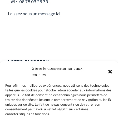
Joël : 06.78.03.25.39
Laissez nous un message
ici
NOTRE FACEBOOK
Gérer le consentement aux
cookies
Pour offrir les meilleures expériences, nous utilisons des technologies
telles que les cookies pour stocker et/ou accéder aux informations des
appareils. Le fait de consentir à ces technologies nous permettra de
Facebook
E-
Politique
traiter des données telles que le comportement de navigation ou les ID
Caval’Trad
mail
de
uniques sur ce site. Le fait de ne pas consentir ou de retirer son
consentement peut avoir un effet négatif sur certaines
cookies
caractéristiques et fonctions.
Confidentialité et cookies : ce site utilise des cookies. En