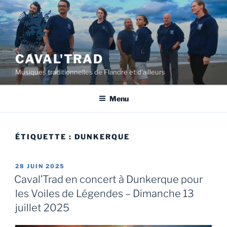
Aller
au
contenu
principal
CAVAL'TRAD
Musiques traditionnelles de Flandre et d'ailleurs
Menu
ÉTIQUETTE :
DUNKERQUE
PUBLIÉ
28 JUIN 2025
LE
Caval’Trad en concert à Dunkerque pour
les Voiles de Légendes – Dimanche 13
juillet 2025