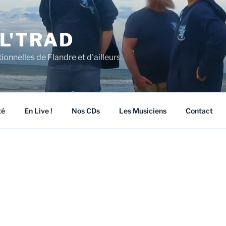
L'TRAD
ionnelles de Flandre et d'ailleurs
té
En Live !
Nos CDs
Les Musiciens
Contact