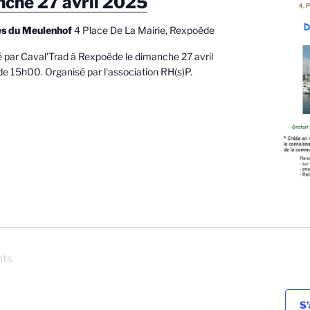
nche 27 avril 2025
n
tes du Meulenhof
4 Place De La Mairie, Rexpoëde
n
e
é par Caval'Trad à Rexpoëde le dimanche 27 avril
z
de 15h00. Organisé par l'association RH(s)P.
u
n
e
d
a
t
e
.
nts
S’