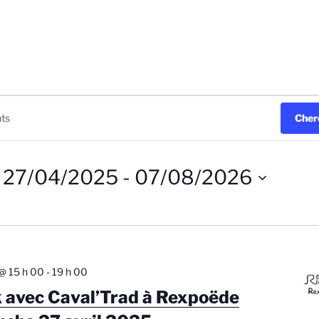
Cher
27/04/2025
 - 
07/08/2026
S
é
l
e
c
 @ 15 h 00
-
19 h 00
t
k avec Caval’Trad à Rexpoëde
i
o