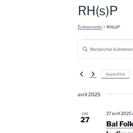
RH(s)P
Évènements
RH(s)P
Évènements
R
S
e
a
i
c
s
Aujourd’hui
h
i
r
e
m
avril 2025
r
o
t
c
-
27 avril 2025
DIM
h
c
27
Bal Fol
l
e
é