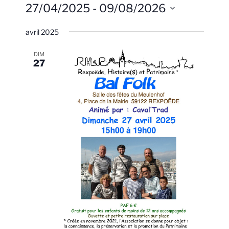
e
a
e
27/04/2025
 - 
09/08/2026
i
c
s
v
c
h
S
t
i
e
avril 2025
h
é
e
r
g
l
e
c
a
DIM
e
h
r
27
t
e
c
c
i
t
h
o
i
e
n
o
d
e
n
e
n
t
v
e
n
u
z
a
e
u
v
n
s
i
e
É
g
d
v
a
a
è