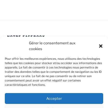
e
n
t
s
NOTRE FACEBOOK
Gérer le consentement aux
cookies
Pour offrir les meilleures expériences, nous utilisons des technologies
telles que les cookies pour stocker et/ou accéder aux informations des
appareils. Le fait de consentir à ces technologies nous permettra de
Facebook
E-
Politique
traiter des données telles que le comportement de navigation ou les ID
Caval’Trad
mail
de
uniques sur ce site. Le fait de ne pas consentir ou de retirer son
consentement peut avoir un effet négatif sur certaines
cookies
caractéristiques et fonctions.
Confidentialité et cookies : ce site utilise des cookies. En
(UE)
continuant à utiliser ce site Web, vous acceptez leur utilisation.
Accepter
Pour en savoir plus, notamment sur la façon de contrôler les
cookies, consultez :
Politique relative aux cookies