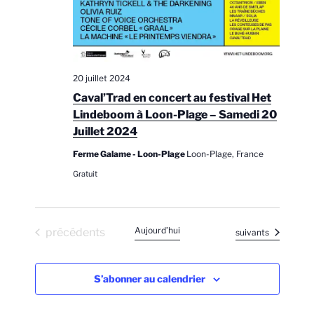
t
n
t
e
e
i
.
m
o
e
n
n
20 juillet 2024
d
t
Caval’Trad en concert au festival Het
e
Lindeboom à Loon-Plage – Samedi 20
v
Juillet 2024
u
Ferme Galame - Loon-Plage
Loon-Plage, France
e
Gratuit
s
É
v
Évènements
Aujourd’hui
précédents
Évènements
suivants
è
n
S’abonner au calendrier
e
m