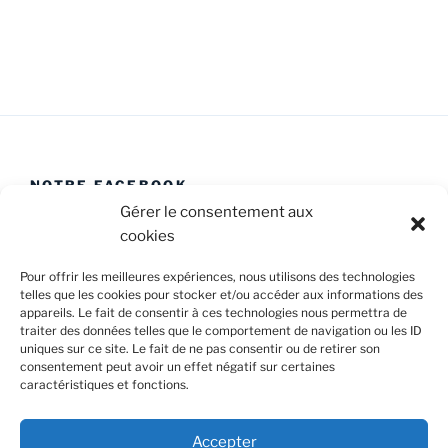
e
n
t
s
NOTRE FACEBOOK
Gérer le consentement aux
cookies
Pour offrir les meilleures expériences, nous utilisons des technologies
telles que les cookies pour stocker et/ou accéder aux informations des
appareils. Le fait de consentir à ces technologies nous permettra de
Facebook
E-
Politique
traiter des données telles que le comportement de navigation ou les ID
Caval’Trad
mail
de
uniques sur ce site. Le fait de ne pas consentir ou de retirer son
consentement peut avoir un effet négatif sur certaines
cookies
caractéristiques et fonctions.
Confidentialité et cookies : ce site utilise des cookies. En
(UE)
continuant à utiliser ce site Web, vous acceptez leur utilisation.
Accepter
Pour en savoir plus, notamment sur la façon de contrôler les