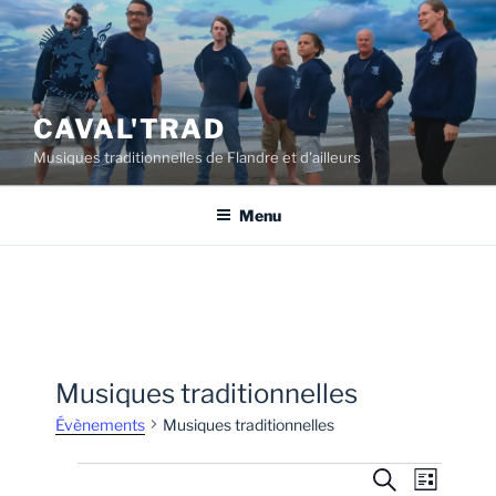
Aller
au
contenu
principal
CAVAL'TRAD
Musiques traditionnelles de Flandre et d'ailleurs
Menu
Musiques traditionnelles
Évènements
Musiques traditionnelles
Évènements
R
N
R
L